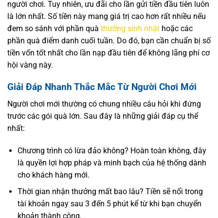
người chơi. Tuy nhiên, ưu đãi cho lần gửi tiền đầu tiên luôn
là lớn nhất. Số tiền này mang giá trị cao hơn rất nhiều nếu
đem so sánh với phần quà
thưởng sinh nhật
hoặc các
phần quà điểm danh cuối tuần. Do đó, bạn cần chuẩn bị số
tiền vốn tốt nhất cho lần nạp đầu tiên để không lãng phí cơ
hội vàng này.
Giải Đáp Nhanh Thắc Mắc Từ Người Chơi Mới
Người chơi mới thường có chung nhiều câu hỏi khi đứng
trước các gói quà lớn. Sau đây là những giải đáp cụ thể
nhất:
Chương trình có lừa đảo không? Hoàn toàn không, đây
là quyền lợi hợp pháp và minh bạch của hệ thống dành
cho khách hàng mới.
Thời gian nhận thưởng mất bao lâu? Tiền sẽ nổi trong
tài khoản ngay sau 3 đến 5 phút kể từ khi bạn chuyển
khoản thành công.