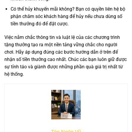
Có thể hủy khuyến mãi không? Bạn có quyền liên hệ bộ
phận chăm sóc khách hàng để hủy nếu chưa dùng số
tiền thưởng đó để đặt cược.
Việc nắm chắc thông tin và luật lệ của các chương trình
tặng thưởng tạo ra một nền tảng vững chắc cho người
chơi. Hãy áp dụng đúng các bước hướng dẫn ở trên để
nhận số tiền thưởng cao nhất. Chúc các bạn luôn giữ được
sự tỉnh táo và giành được những phần quà giá trị nhất từ
hệ thống.
Tôn Ngôn Vũ