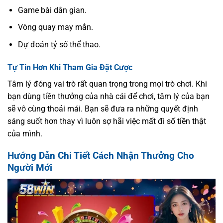
Game bài dân gian.
Vòng quay may mắn.
Dự đoán tỷ số thể thao.
Tự Tin Hơn Khi Tham Gia Đặt Cược
Tâm lý đóng vai trò rất quan trọng trong mọi trò chơi. Khi
bạn dùng tiền thưởng của nhà cái để chơi, tâm lý của bạn
sẽ vô cùng thoải mái. Bạn sẽ đưa ra những quyết định
sáng suốt hơn thay vì luôn sợ hãi việc mất đi số tiền thật
của mình.
Hướng Dẫn Chi Tiết Cách Nhận Thưởng Cho
Người Mới