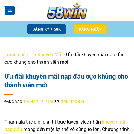
Bỏ
qua
nội
dung
ĐĂNG KÝ + 58K
ĐĂNG NHẬP
Trang chủ
-
Tin Khuyến Mãi
-
Ưu đãi khuyến mãi nạp đầu
cực khủng cho thành viên mới
Ưu đãi khuyến mãi nạp đầu cực khủng cho
thành viên mới
ĐĂNG VÀO
THÁNG 6 18, 2026
BỞI
TÔN NGÔN VŨ
Tham gia thế giới giải trí trực tuyến, việc nhận
khuyến mãi
nạp đầu
mang đến một lợi thế vô cùng to lớn. Chương trình