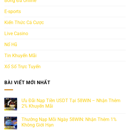
Bóng Đá Online
E-sports
Kiến Thức Cá Cược
Live Casino
Nổ Hũ
Tin Khuyến Mãi
Xổ Số Trực Tuyến
BÀI VIẾT MỚI NHẤT
Ưu Đãi Nạp Tiền USDT Tại 58WIN – Nhận Thêm
2% Khuyến Mãi
Thưởng Nạp Mỗi Ngày 58WIN: Nhận Thêm 1%
Không Giới Hạn