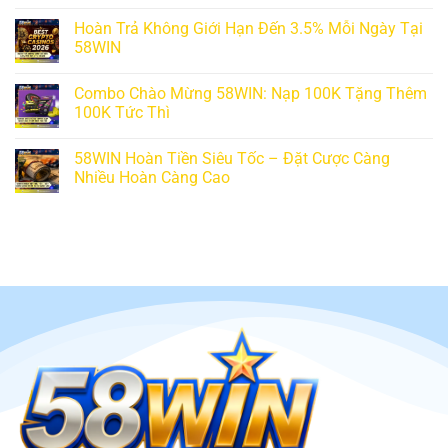
Hoàn Trả Không Giới Hạn Đến 3.5% Mỗi Ngày Tại
58WIN
Combo Chào Mừng 58WIN: Nạp 100K Tặng Thêm
100K Tức Thì
58WIN Hoàn Tiền Siêu Tốc – Đặt Cược Càng
Nhiều Hoàn Càng Cao