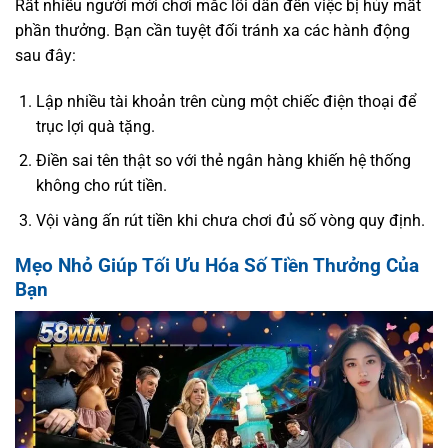
Rất nhiều người mới chơi mắc lỗi dẫn đến việc bị hủy mất
phần thưởng. Bạn cần tuyệt đối tránh xa các hành động
sau đây:
Lập nhiều tài khoản trên cùng một chiếc điện thoại để
trục lợi quà tặng.
Điền sai tên thật so với thẻ ngân hàng khiến hệ thống
không cho rút tiền.
Vội vàng ấn rút tiền khi chưa chơi đủ số vòng quy định.
Mẹo Nhỏ Giúp Tối Ưu Hóa Số Tiền Thưởng Của
Bạn