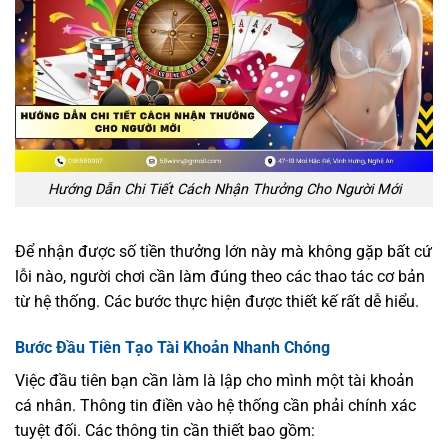
Hướng Dẫn Chi Tiết Cách Nhận Thưởng Cho Người Mới
Để nhận được số tiền thưởng lớn này mà không gặp bất cứ
lỗi nào, người chơi cần làm đúng theo các thao tác cơ bản
từ hệ thống. Các bước thực hiện được thiết kế rất dễ hiểu.
Bước Đầu Tiên Tạo Tài Khoản Nhanh Chóng
Việc đầu tiên bạn cần làm là lập cho mình một tài khoản
cá nhân. Thông tin điền vào hệ thống cần phải chính xác
tuyệt đối. Các thông tin cần thiết bao gồm: