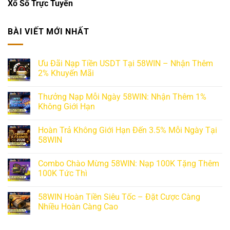
Xổ Số Trực Tuyến
BÀI VIẾT MỚI NHẤT
Ưu Đãi Nạp Tiền USDT Tại 58WIN – Nhận Thêm
2% Khuyến Mãi
Thưởng Nạp Mỗi Ngày 58WIN: Nhận Thêm 1%
Không Giới Hạn
Hoàn Trả Không Giới Hạn Đến 3.5% Mỗi Ngày Tại
58WIN
Combo Chào Mừng 58WIN: Nạp 100K Tặng Thêm
100K Tức Thì
58WIN Hoàn Tiền Siêu Tốc – Đặt Cược Càng
Nhiều Hoàn Càng Cao