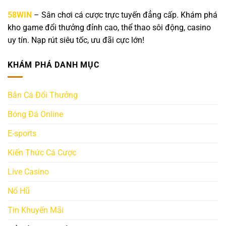
58WIN
– Sân chơi cá cược trực tuyến đẳng cấp. Khám phá
kho game đổi thưởng đỉnh cao, thể thao sôi động, casino
uy tín. Nạp rút siêu tốc, ưu đãi cực lớn!
KHÁM PHÁ DANH MỤC
Bắn Cá Đổi Thưởng
Bóng Đá Online
E-sports
Kiến Thức Cá Cược
Live Casino
Nổ Hũ
Tin Khuyến Mãi