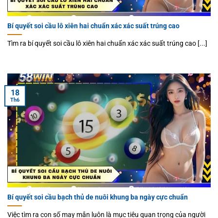
Bí quyết soi cầu lô xiên hai chuẩn xác xác suất trúng cao
Tìm ra bí quyết soi cầu lô xiên hai chuẩn xác xác suất trúng cao [...]
18
Th6
Bí quyết soi cầu bạch thủ de nuôi khung ba ngày cực chuẩn
Việc tìm ra con số may mắn luôn là mục tiêu quan trọng của người