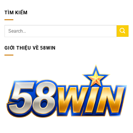
TÌM KIẾM
GIỚI THIỆU VỀ 58WIN