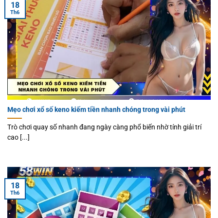
18
Th6
Mẹo chơi xổ số keno kiếm tiền nhanh chóng trong vài phút
Trò chơi quay số nhanh đang ngày càng phổ biến nhờ tính giải trí
cao [...]
18
Th6