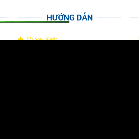
HƯỚNG DẪN
Tải App 58WIN
Đăng Ký 58WIN
Đăng Nhập 58WIN
Nạp Tiền 58WIN
Rút Tiền Tại 58WIN
Khuyến Mãi 58WIN