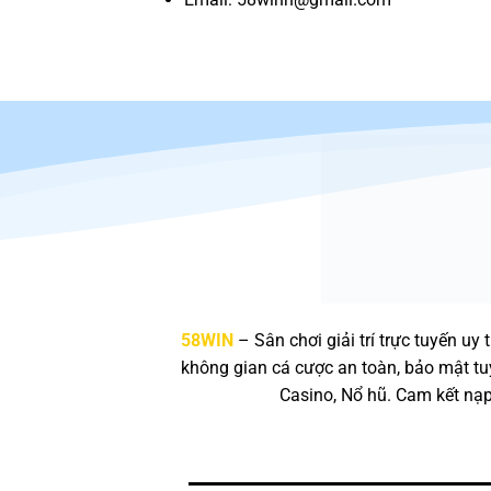
58WIN
– Sân chơi giải trí trực tuyến uy
không gian cá cược an toàn, bảo mật tu
Casino, Nổ hũ. Cam kết nạp 