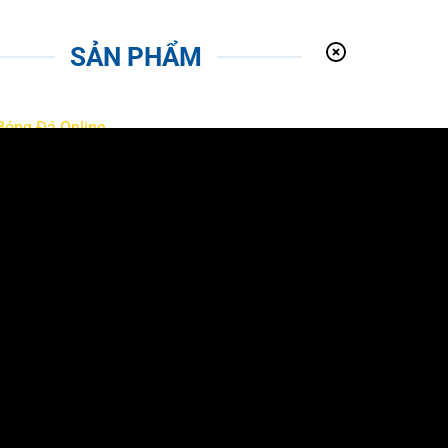
SẢN PHẨM
Bóng Đá Online
Live Casino
Nổ Hũ
Bắn Cá Đổi Thưởng
Xổ Số Trực Tuyến
E-sports