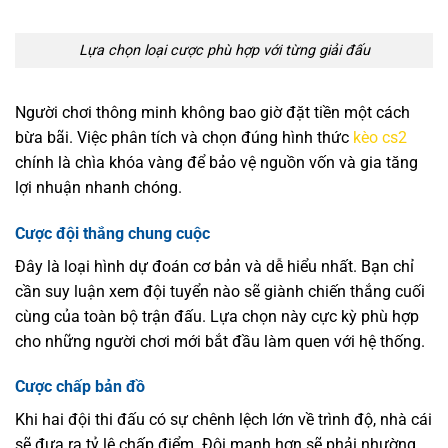
Lựa chọn loại cược phù hợp với từng giải đấu
Người chơi thông minh không bao giờ đặt tiền một cách
bừa bãi. Việc phân tích và chọn đúng hình thức
kèo cs2
chính là chìa khóa vàng để bảo vệ nguồn vốn và gia tăng
lợi nhuận nhanh chóng.
Cược đội thắng chung cuộc
Đây là loại hình dự đoán cơ bản và dễ hiểu nhất. Bạn chỉ
cần suy luận xem đội tuyển nào sẽ giành chiến thắng cuối
cùng của toàn bộ trận đấu. Lựa chọn này cực kỳ phù hợp
cho những người chơi mới bắt đầu làm quen với hệ thống.
Cược chấp bản đồ
Khi hai đội thi đấu có sự chênh lệch lớn về trình độ, nhà cái
sẽ đưa ra tỷ lệ chấp điểm. Đội mạnh hơn sẽ phải nhường