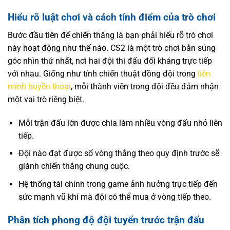
Hiểu rõ luật chơi và cách tính điểm của trò chơi
Bước đầu tiên để chiến thắng là bạn phải hiểu rõ trò chơi
này hoạt động như thế nào. CS2 là một trò chơi bắn súng
góc nhìn thứ nhất, nơi hai đội thi đấu đối kháng trực tiếp
với nhau. Giống như tính chiến thuật đồng đội trong
liên
minh huyền thoại
, mỗi thành viên trong đội đều đảm nhận
một vai trò riêng biệt.
Mỗi trận đấu lớn được chia làm nhiều vòng đấu nhỏ liên
tiếp.
Đội nào đạt được số vòng thắng theo quy định trước sẽ
giành chiến thắng chung cuộc.
Hệ thống tài chính trong game ảnh hưởng trực tiếp đến
sức mạnh vũ khí mà đội có thể mua ở vòng tiếp theo.
Phân tích phong độ đội tuyển trước trận đấu