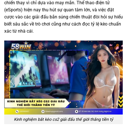
chiến thay vì chỉ dựa vào may mắn. Thể thao điện tử
(eSports) hiện nay thu hút sự quan tâm lớn, và việc đặt
cược vào các giải đấu bắn súng chiến thuật đòi hỏi sự hiểu
biết sâu sắc về trò chơi cũng như cách đọc tỷ lệ kèo chuẩn
xác từ nhà cái.
Kinh nghiệm bắt kèo cs2 giải đấu thế giới thắng tiền tỷ