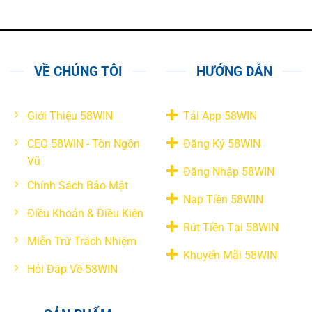
VỀ CHÚNG TÔI
HƯỚNG DẪN
Giới Thiệu 58WIN
Tải App 58WIN
CEO 58WIN - Tôn Ngôn
Đăng Ký 58WIN
Vũ
Đăng Nhập 58WIN
Chính Sách Bảo Mật
Nạp Tiền 58WIN
Điều Khoản & Điều Kiện
Rút Tiền Tại 58WIN
Miễn Trừ Trách Nhiệm
Khuyến Mãi 58WIN
Hỏi Đáp Về 58WIN