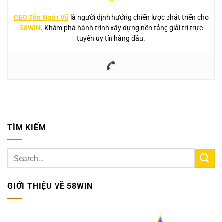
CEO Tôn Ngôn Vũ
là người định hướng chiến lược phát triển cho
58WIN
. Khám phá hành trình xây dựng nền tảng giải trí trực
tuyến uy tín hàng đầu.
TÌM KIẾM
GIỚI THIỆU VỀ 58WIN