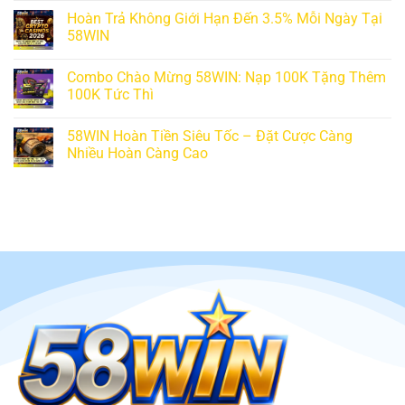
Hoàn Trả Không Giới Hạn Đến 3.5% Mỗi Ngày Tại
58WIN
Combo Chào Mừng 58WIN: Nạp 100K Tặng Thêm
100K Tức Thì
58WIN Hoàn Tiền Siêu Tốc – Đặt Cược Càng
Nhiều Hoàn Càng Cao