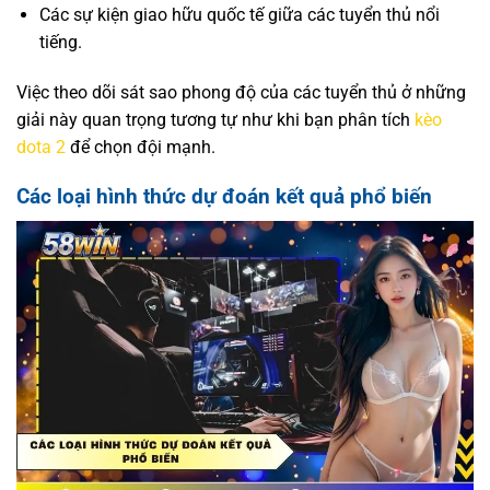
Các sự kiện giao hữu quốc tế giữa các tuyển thủ nổi
tiếng.
Việc theo dõi sát sao phong độ của các tuyển thủ ở những
giải này quan trọng tương tự như khi bạn phân tích
kèo
dota 2
để chọn đội mạnh.
Các loại hình thức dự đoán kết quả phổ biến