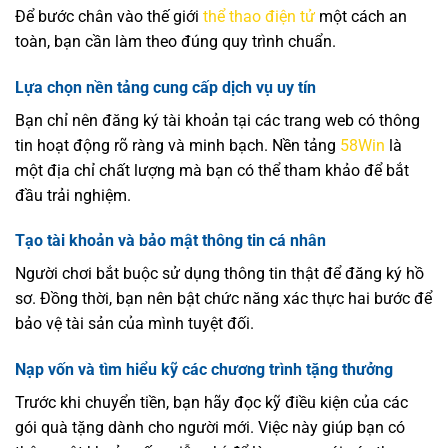
Để bước chân vào thế giới
thể thao điện tử
một cách an
toàn, bạn cần làm theo đúng quy trình chuẩn.
Lựa chọn nền tảng cung cấp dịch vụ uy tín
Bạn chỉ nên đăng ký tài khoản tại các trang web có thông
tin hoạt động rõ ràng và minh bạch. Nền tảng
58Win
là
một địa chỉ chất lượng mà bạn có thể tham khảo để bắt
đầu trải nghiệm.
Tạo tài khoản và bảo mật thông tin cá nhân
Người chơi bắt buộc sử dụng thông tin thật để đăng ký hồ
sơ. Đồng thời, bạn nên bật chức năng xác thực hai bước để
bảo vệ tài sản của mình tuyệt đối.
Nạp vốn và tìm hiểu kỹ các chương trình tặng thưởng
Trước khi chuyển tiền, bạn hãy đọc kỹ điều kiện của các
gói quà tặng dành cho người mới. Việc này giúp bạn có