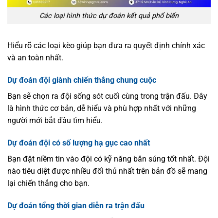
Các loại hình thức dự đoán kết quả phổ biến
Hiểu rõ các loại kèo giúp bạn đưa ra quyết định chính xác
và an toàn nhất.
Dự đoán đội giành chiến thắng chung cuộc
Bạn sẽ chọn ra đội sống sót cuối cùng trong trận đấu. Đây
là hình thức cơ bản, dễ hiểu và phù hợp nhất với những
người mới bắt đầu tìm hiểu.
Dự đoán đội có số lượng hạ gục cao nhất
Bạn đặt niềm tin vào đội có kỹ năng bắn súng tốt nhất. Đội
nào tiêu diệt được nhiều đối thủ nhất trên bản đồ sẽ mang
lại chiến thắng cho bạn.
Dự đoán tổng thời gian diễn ra trận đấu