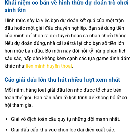
Khái niệm cơ bản về hình thức dự đoán trò chơi
sinh tồn
Hình thức này là việc bạn dự đoán kết quả của một trận
đấu hoặc một giải đấu chuyên nghiệp. Bạn sẽ dùng tiền
của mình để chọn ra đội tuyển hoặc cá nhân chiến thắng.
Nếu dự đoán đúng, nhà cái sẽ trả lại cho bạn số tiền lớn
hơn mức ban đầu. Bộ môn này đòi hỏi kỹ năng phân tích
sâu sắc, hấp dẫn không kém cạnh các tựa game đình đám
khác như
liên minh huyền thoại
.
Các giải đấu lớn thu hút nhiều lượt xem nhất
Mỗi năm, hàng loạt giải đấu lớn nhỏ được tổ chức trên
toàn thế giới. Bạn cần nắm rõ lịch trình để không bỏ lỡ cơ
hội tham gia.
Giải vô địch toàn cầu quy tụ những đội mạnh nhất.
Giải đấu cấp khu vực chọn lọc đại diện xuất sắc.