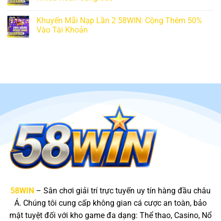
Khuyến Mãi Nạp Lần 2 58WIN: Cộng Thêm 50%
Vào Tài Khoản
58WIN
– Sân chơi giải trí trực tuyến uy tín hàng đầu châu
Á. Chúng tôi cung cấp không gian cá cược an toàn, bảo
mật tuyệt đối với kho game đa dạng: Thể thao, Casino, Nổ