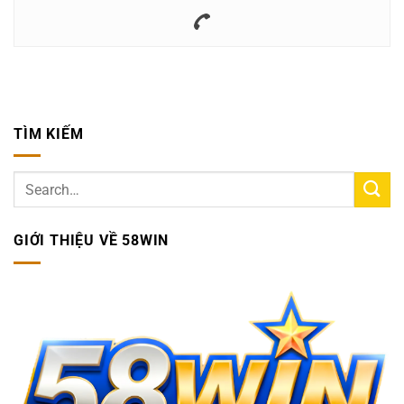
TÌM KIẾM
GIỚI THIỆU VỀ 58WIN