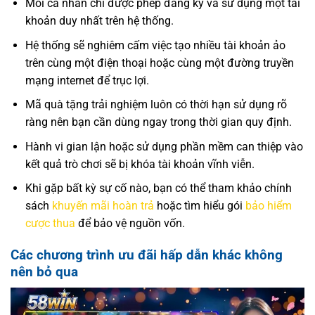
Mỗi cá nhân chỉ được phép đăng ký và sử dụng một tài
khoản duy nhất trên hệ thống.
Hệ thống sẽ nghiêm cấm việc tạo nhiều tài khoản ảo
trên cùng một điện thoại hoặc cùng một đường truyền
mạng internet để trục lợi.
Mã quà tặng trải nghiệm luôn có thời hạn sử dụng rõ
ràng nên bạn cần dùng ngay trong thời gian quy định.
Hành vi gian lận hoặc sử dụng phần mềm can thiệp vào
kết quả trò chơi sẽ bị khóa tài khoản vĩnh viễn.
Khi gặp bất kỳ sự cố nào, bạn có thể tham khảo chính
sách
khuyến mãi hoàn trả
hoặc tìm hiểu gói
bảo hiểm
cược thua
để bảo vệ nguồn vốn.
Các chương trình ưu đãi hấp dẫn khác không
nên bỏ qua