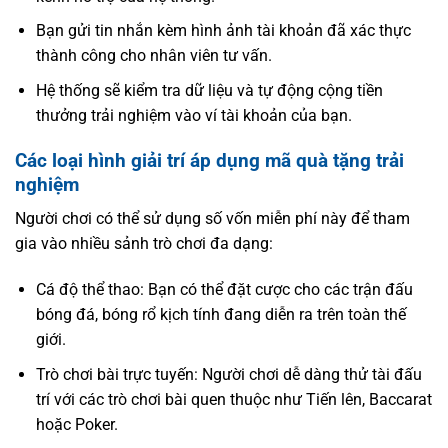
Bạn gửi tin nhắn kèm hình ảnh tài khoản đã xác thực
thành công cho nhân viên tư vấn.
Hệ thống sẽ kiểm tra dữ liệu và tự động cộng tiền
thưởng trải nghiệm vào ví tài khoản của bạn.
Các loại hình giải trí áp dụng mã quà tặng trải
nghiệm
Người chơi có thể sử dụng số vốn miễn phí này để tham
gia vào nhiều sảnh trò chơi đa dạng:
Cá độ thể thao: Bạn có thể đặt cược cho các trận đấu
bóng đá, bóng rổ kịch tính đang diễn ra trên toàn thế
giới.
Trò chơi bài trực tuyến: Người chơi dễ dàng thử tài đấu
trí với các trò chơi bài quen thuộc như Tiến lên, Baccarat
hoặc Poker.