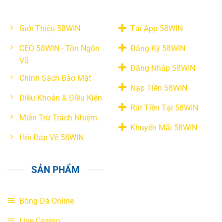
Giới Thiệu 58WIN
Tải App 58WIN
CEO 58WIN - Tôn Ngôn
Đăng Ký 58WIN
Vũ
Đăng Nhập 58WIN
Chính Sách Bảo Mật
Nạp Tiền 58WIN
Điều Khoản & Điều Kiện
Rút Tiền Tại 58WIN
Miễn Trừ Trách Nhiệm
Khuyến Mãi 58WIN
Hỏi Đáp Về 58WIN
SẢN PHẨM
Bóng Đá Online
Live Casino