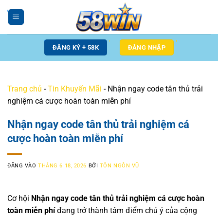
Bỏ
qua
nội
dung
ĐĂNG KÝ + 58K
ĐĂNG NHẬP
Trang chủ
-
Tin Khuyến Mãi
-
Nhận ngay code tân thủ trải
nghiệm cá cược hoàn toàn miễn phí
Nhận ngay code tân thủ trải nghiệm cá
cược hoàn toàn miễn phí
ĐĂNG VÀO
THÁNG 6 18, 2026
BỞI
TÔN NGÔN VŨ
Cơ hội
Nhận ngay code tân thủ trải nghiệm cá cược hoàn
toàn miễn phí
đang trở thành tâm điểm chú ý của cộng